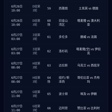
6月26日
D组第
土耳其 vs 德国
59
西雅图
10:00
3轮
喀麦隆 vs 澳大利
6月26日
D组第
60
旧金山
亚
10:00
3轮
场
湾区
6月27日
I组第
挪威 vs 法国
61
多伦多
03:00
3轮
喀麦隆(空) vs 伊拉
6月27日
I组第
62
洛杉矶
克
03:00
3轮
6月27日
H组第
乌克兰 vs 西班牙
63
达拉斯
08:00
3轮
哥伦比亚 vs 杰布
6月27日
H组第
64
纽约/新
玛
08:00
3轮
场
泽西
6月27日
G组第
埃及 vs 伊朗
65
波士顿
11:00
3轮
6月27日
G组第
赞比亚 vs 比利时
66
迈阿密
11:00
3轮