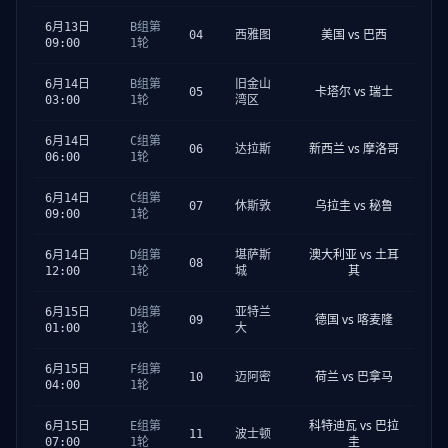
6月13日
B组第
美国 vs 巴西
04
西雅图
09:00
1轮
6月14日
B组第
旧金山
卡塔尔 vs 瑞士
05
03:00
1轮
湾区
6月14日
C组第
新西兰 vs 摩洛哥
06
达拉斯
06:00
1轮
6月14日
C组第
乌拉圭 vs 秘鲁
07
休斯敦
09:00
1轮
澳大利亚 vs 土耳
6月14日
D组第
堪萨斯
08
其
12:00
1轮
城
6月15日
D组第
亚特兰
德国 vs 喀麦隆
09
01:00
1轮
大
6月15日
F组第
荷兰 vs 巴拿马
10
迈阿密
04:00
1轮
科特迪瓦 vs 巴拉
6月15日
E组第
11
波士顿
圭
07:00
1轮