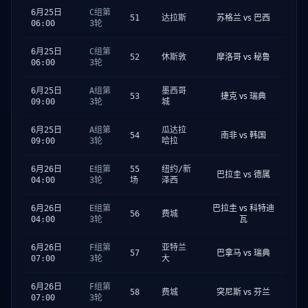
6月25日
C组第
苏格兰 vs 巴西
51
达拉斯
06:00
3轮
6月25日
C组第
摩洛哥 vs 秘鲁
52
休斯敦
06:00
3轮
6月25日
A组第
墨西哥
捷克 vs 瑞典
53
09:00
3轮
城
6月25日
A组第
瓜达拉
南非 vs 韩国
54
09:00
3轮
哈拉
6月26日
E组第
55
纽约/新
巴拉圭 vs 德属
04:00
3轮
场
泽西
巴拉圭 vs 科特迪
6月26日
E组第
56
费城
瓦
04:00
3轮
6月26日
F组第
亚特兰
巴拿马 vs 瑞典
57
07:00
3轮
大
6月26日
F组第
突尼斯 vs 芬兰
58
费城
07:00
3轮