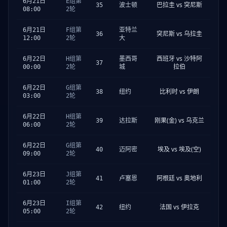
6月21日
E组第
巴拉圭 vs 突尼斯
35
波士顿
08:00
2轮
6月21日
F组第
亚特兰
突尼斯 vs 乌拉圭
36
12:00
2轮
大
西班牙 vs 沙特阿
6月22日
H组第
墨西哥
37
拉伯
00:00
2轮
城
6月22日
G组第
比利时 vs 伊朗
38
纽约
03:00
2轮
6月22日
H组第
刚果(金) vs 乌克兰
39
达拉斯
06:00
2轮
6月22日
G组第
埃及 vs 埃及(空)
40
迈阿密
09:00
2轮
6月23日
J组第
阿根廷 vs 奥地利
41
卢塞恩
01:00
2轮
6月23日
I组第
法国 vs 伊拉克
42
纽约
05:00
2轮