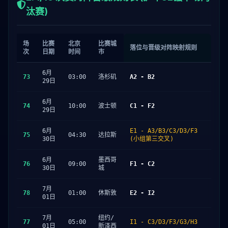
汰赛)
场
比赛
北京
比赛城
落位与晋级对阵映射规则
次
日期
时间
市
6月
73
03:00
洛杉矶
A2 - B2
29日
6月
74
10:00
波士顿
C1 - F2
29日
6月
E1 - A3/B3/C3/D3/F3
75
04:30
达拉斯
30日
(小组第三交叉)
6月
墨西哥
76
09:00
F1 - C2
30日
城
7月
78
01:00
休斯敦
E2 - I2
01日
7月
纽约/
77
05:00
I1 - C3/D3/F3/G3/H3
01日
新泽西