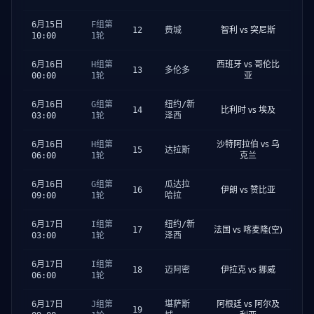
6月15日
F组第
智利 vs 突尼斯
12
费城
10:00
1轮
西班牙 vs 哥伦比
6月16日
H组第
13
多伦多
亚
00:00
1轮
6月16日
G组第
纽约/新
比利时 vs 埃及
14
03:00
1轮
泽西
沙特阿拉伯 vs 乌
6月16日
H组第
15
达拉斯
克兰
06:00
1轮
6月16日
G组第
瓜达拉
伊朗 vs 赞比亚
16
09:00
1轮
哈拉
6月17日
I组第
纽约/新
法国 vs 喀麦隆(空)
17
03:00
1轮
泽西
6月17日
I组第
伊拉克 vs 挪威
18
迈阿密
06:00
1轮
阿根廷 vs 阿尔及
6月17日
J组第
堪萨斯
19