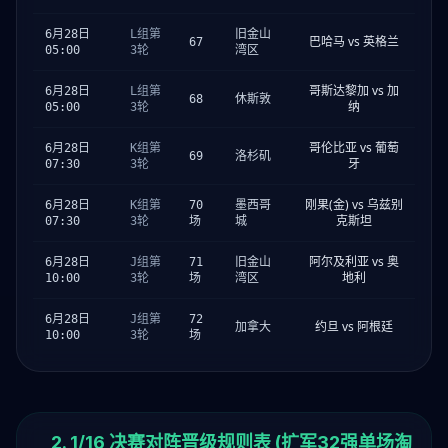
6月28日
L组第
旧金山
巴哈马 vs 英格兰
67
05:00
3轮
湾区
哥斯达黎加 vs 加
6月28日
L组第
68
休斯敦
纳
05:00
3轮
哥伦比亚 vs 葡萄
6月28日
K组第
69
洛杉矶
牙
07:30
3轮
刚果(金) vs 乌兹别
6月28日
K组第
70
墨西哥
克斯坦
07:30
3轮
场
城
阿尔及利亚 vs 奥
6月28日
J组第
71
旧金山
地利
10:00
3轮
场
湾区
6月28日
J组第
72
约旦 vs 阿根廷
加拿大
10:00
3轮
场
2. 1/16 决赛对阵晋级规则表 (扩军32强单场淘