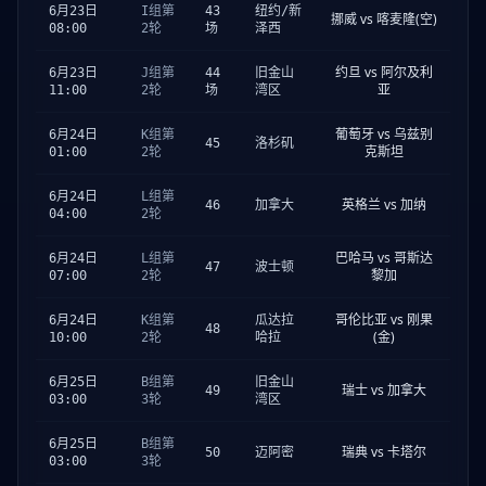
6月23日
I组第
43
纽约/新
挪威 vs 喀麦隆(空)
08:00
2轮
场
泽西
约旦 vs 阿尔及利
6月23日
J组第
44
旧金山
亚
11:00
2轮
场
湾区
葡萄牙 vs 乌兹别
6月24日
K组第
45
洛杉矶
克斯坦
01:00
2轮
6月24日
L组第
英格兰 vs 加纳
46
加拿大
04:00
2轮
巴哈马 vs 哥斯达
6月24日
L组第
47
波士顿
黎加
07:00
2轮
哥伦比亚 vs 刚果
6月24日
K组第
瓜达拉
48
(金)
10:00
2轮
哈拉
6月25日
B组第
旧金山
瑞士 vs 加拿大
49
03:00
3轮
湾区
6月25日
B组第
瑞典 vs 卡塔尔
50
迈阿密
03:00
3轮