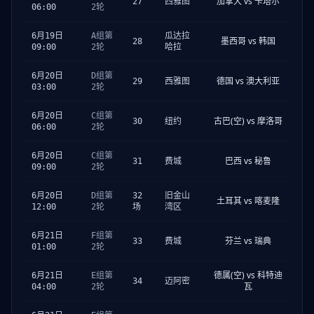
加拿大 vs 卡塔尔
27
西雅图
06:00
2轮
6月19日
A组第
瓜达拉
墨西哥 vs 韩国
28
09:00
2轮
哈拉
6月20日
D组第
德国 vs 澳大利亚
29
西雅图
03:00
2轮
6月20日
C组第
古巴(空) vs 摩洛哥
30
纽约
06:00
2轮
6月20日
C组第
巴西 vs 秘鲁
31
费城
09:00
2轮
6月20日
D组第
32
旧金山
土耳其 vs 喀麦隆
12:00
2轮
场
湾区
6月21日
F组第
芬兰 vs 瑞典
33
费城
01:00
2轮
德属(空) vs 科特迪
6月21日
E组第
34
迈阿密
瓦
04:00
2轮