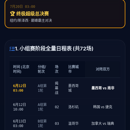
7月20日 03:00
🏆 终极超级总决赛
纽约/新泽西 · 巅峰霸主对决
1. 小组赛阶段全量日程表 (共72场)
时间 (北京
分组/
场
比赛城
对阵双方
时间)
轮次
次
市
揭
6月12日
A组第
墨西哥
墨西哥 vs 南非
幕
03:00
1轮
城
战
6月12日
A组第
韩国 vs 捷克
02
洛杉矶
10:00
1轮
6月13日
B组第
加拿大 vs 瑞典
03
温哥华
03:00
1轮