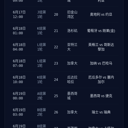
利亚
09:00
1轮
城
6月17日
J组第
旧金山
奥地利 vs 约旦
20
12:00
1轮
湾区
6月18日
K组第
葡萄牙 vs 刚果(金)
21
洛杉矶
01:00
1轮
英格兰 vs 哥斯达
6月18日
L组第
亚特兰
22
黎加
04:00
1轮
大
6月18日
L组第
加纳 vs 巴哈马
23
加拿大
07:00
1轮
厄瓜多尔 vs 塞内
6月18日
K组第
瓜达拉
24
加尔
10:00
1轮
哈拉
6月19日
A组第
墨西哥
墨西哥 vs 捷克
25
00:00
2轮
城
6月19日
B组第
瑞士 vs 瑞典
26
加拿大
03:00
2轮
6月19日
B组第