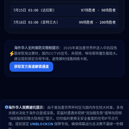
7月15日 03:00 (达拉斯)
97场胜者 - 98场胜者
7月16日 03:00 (亚特兰大)
99场胜者 - 100场胜者
海外华人无时差防灾限制提示：
2026年美加墨世界杯进入中后段残
酷单败淘汰赛时，国内CCTV5信号、央视频、咪咕等转播负载极大。
建议提前锁定合规专线，避免瞬时线路网络卡顿。
获取官方高速解锁通道
海外华人观赛避坑提示：
由于美加墨世界杯时区与国内存在较大时差，多场
关键对决处于海外白昼或深夜。若届时遭遇央视频“流加载失败”或咪咕视频
“当前版权仅限大陆地区”提示，切勿临时更换无安全备案的住宅IP节点代
理。提前锁定
UNBLOCKCN
保障专线，确保揭幕战与总决赛不漏掉一秒精