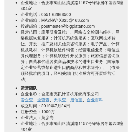
企业地址：合肥市蜀山区清溪路1157号绿缘居冬馨园3幢
404室
企业电话：0551-62868500
企业邮箱：MA2NW4X825@163.com
投诉邮箱：postmaster@bigplatano.com
经营范围：应用研发及推广、网络安全检测与维护、网
络数据恢复服务；计算机系统集服务；互联网技术转
让、开发、推广及相关信息咨询服务；电子产品、计算
机及耗材、计算机软硬件销售；经营电信业务；电信业
务代理服务；计算机软硬件开发服务；旅游信息咨询服
务；自营和代理各类商品和技术的进出口业务（国家限
定企业经营或禁止进出口的商品和技术除外）。（依法
须经批准的项目，经相关部门批准后方可开展经营活
动）
运营团队
企业名称：合肥市亮讯计算机系统有限公司
爱企查
、
企查查
、
天眼查
、
启信宝
、
企业百科
成立时间：2019年7月24日
注册资金：1000万
企业法人：黄彦亮
企业地址：合肥市蜀山区清溪路1157号绿缘居冬馨园3幢
404室