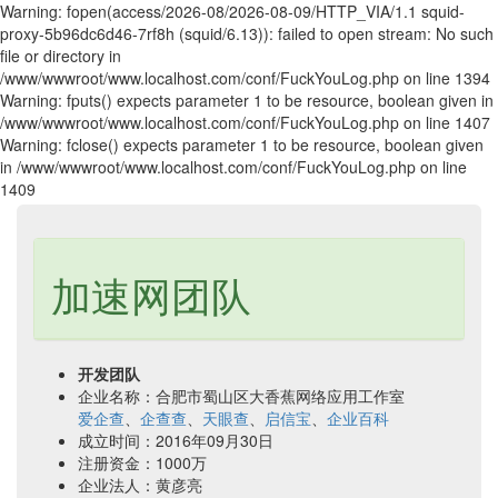
Warning: fopen(access/2026-08/2026-08-09/HTTP_VIA/1.1 squid-
proxy-5b96dc6d46-7rf8h (squid/6.13)): failed to open stream: No such
file or directory in
/www/wwwroot/www.localhost.com/conf/FuckYouLog.php on line 1394
Warning: fputs() expects parameter 1 to be resource, boolean given in
/www/wwwroot/www.localhost.com/conf/FuckYouLog.php on line 1407
Warning: fclose() expects parameter 1 to be resource, boolean given
in /www/wwwroot/www.localhost.com/conf/FuckYouLog.php on line
1409
加速网团队
开发团队
企业名称：合肥市蜀山区大香蕉网络应用工作室
爱企查
、
企查查
、
天眼查
、
启信宝
、
企业百科
成立时间：2016年09月30日
注册资金：1000万
企业法人：黄彦亮